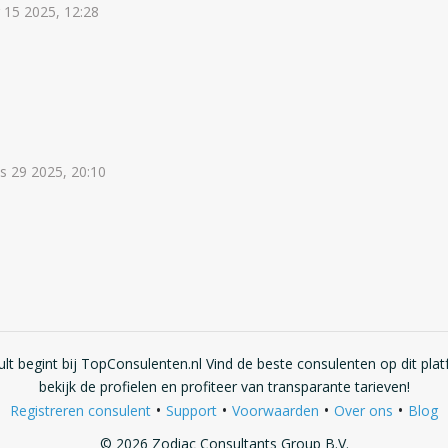
r 15 2025, 12:28
us 29 2025, 20:10
lt begint bij TopConsulenten.nl Vind de beste consulenten op dit plat
bekijk de profielen en profiteer van transparante tarieven!
•
•
•
•
Registreren consulent
Support
Voorwaarden
Over ons
Blog
© 2026 Zodiac Consultants Group B.V.