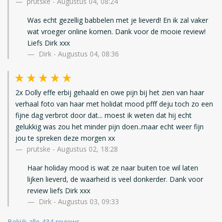
prutske
-
Augustus 04, 08:24
Was echt gezellig babbelen met je lieverd! En ik zal vaker
wat vroeger online komen. Dank voor de mooie review!
Liefs Dirk xxx
Dirk - Augustus 04, 08:36
2x Dolly effe erbij gehaald en owe pijn bij het zien van haar
verhaal foto van haar met holidat mood pfff deju toch zo een
fijne dag verbrot door dat... moest ik weten dat hij echt
gelukkig was zou het minder pijn doen..maar echt weer fijn
jou te spreken deze morgen xx
prutske
-
Augustus 02, 18:28
Haar holiday mood is wat ze naar buiten toe wil laten
lijken lieverd, de waarheid is veel donkerder. Dank voor
review liefs Dirk xxx
Dirk - Augustus 03, 09:33
Bekijk alle 434 reviews