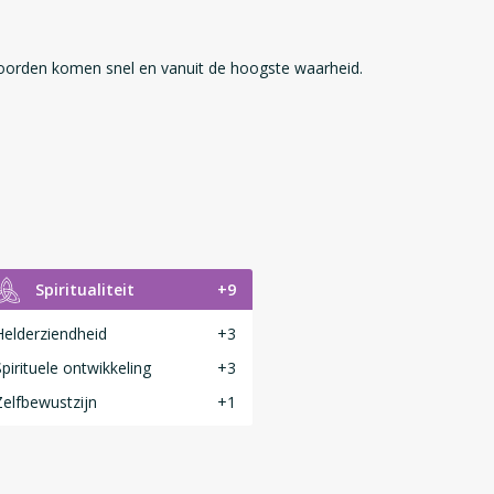
oorden komen snel en vanuit de hoogste waarheid.
Spiritualiteit
+9
Helderziendheid
+3
Spirituele ontwikkeling
+3
Zelfbewustzijn
+1