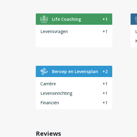
Life Coaching
+1
Levensvragen
+1
Beroep en Levensplan
+2
Carrière
+1
Levensinrichting
+1
Financiën
+1
Reviews