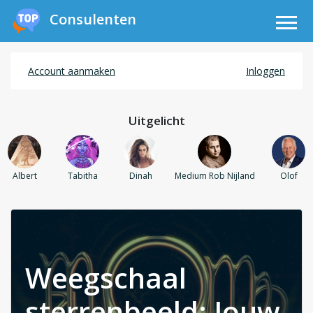
Consulenten
Account aanmaken
Inloggen
Uitgelicht
Albert
Tabitha
Dinah
Medium Rob Nijland
Olof
Weegschaal
sterrenbeeld: Jouw