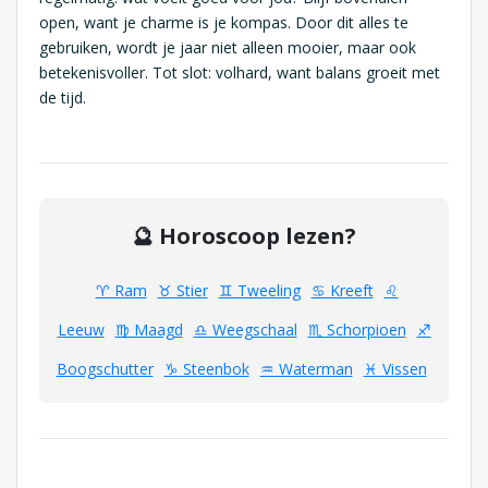
open, want je charme is je kompas. Door dit alles te
gebruiken, wordt je jaar niet alleen mooier, maar ook
betekenisvoller. Tot slot: volhard, want balans groeit met
de tijd.
🔮 Horoscoop lezen?
♈ Ram
♉ Stier
♊ Tweeling
♋ Kreeft
♌
Leeuw
♍ Maagd
♎ Weegschaal
♏ Schorpioen
♐
Boogschutter
♑ Steenbok
♒ Waterman
♓ Vissen