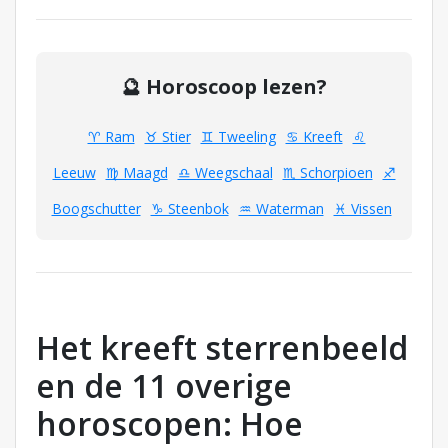
🔮 Horoscoop lezen?
♈ Ram
♉ Stier
♊ Tweeling
♋ Kreeft
♌
Leeuw
♍ Maagd
♎ Weegschaal
♏ Schorpioen
♐
Boogschutter
♑ Steenbok
♒ Waterman
♓ Vissen
Het kreeft sterrenbeeld
en de 11 overige
horoscopen: Hoe