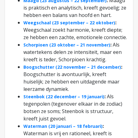
:
Maagd
Maagd (23 augustus – 22 september)
is praktisch en analytisch, kreeft gevoelig; ze
hebben een balans van hoofd en hart.
:
Weegschaal (23 september – 22 oktober)
Weegschaal zoekt harmonie, kreeft diepte;
ze hebben een zachte, emotionele connectie.
:
Als
Schorpioen (23 oktober – 21 november)
watertekens delen ze intensiteit, maar een
kreeft is teder, Schorpioen krachtig.
:
Boogschutter (22 november – 21 december)
Boogschutter is avontuurlijk, kreeft
huiselijk; ze hebben een uitdagende maar
leerzame dynamiek.
:
Als
Steenbok (22 december – 19 januari)
tegenpolen (tegenover elkaar in de zodiac)
botsen ze soms; Steenbok is structuur,
kreeft juist gevoel.
:
Waterman (20 januari – 18 februari)
Waterman is vrij en rationeel, kreeft is