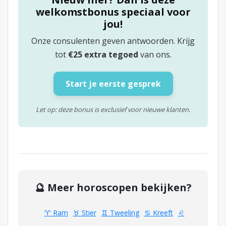
welkomstbonus speciaal voor
jou!
Onze consulenten geven antwoorden. Krijg
tot
€25 extra tegoed
van ons.
Start je eerste gesprek
Let op: deze bonus is exclusief voor nieuwe klanten.
🔮 Meer horoscopen bekijken?
♈ Ram
♉ Stier
♊ Tweeling
♋ Kreeft
♌