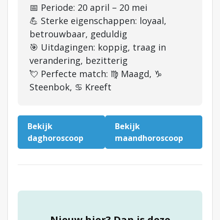
📅 Periode: 20 april – 20 mei
💪 Sterke eigenschappen: loyaal,
betrouwbaar, geduldig
🎯 Uitdagingen: koppig, traag in
verandering, bezitterig
💘 Perfecte match: ♍ Maagd, ♑
Steenbok, ♋ Kreeft
Bekijk
Bekijk
daghoroscoop
maandhoroscoop
Nieuw hier? Dan is deze