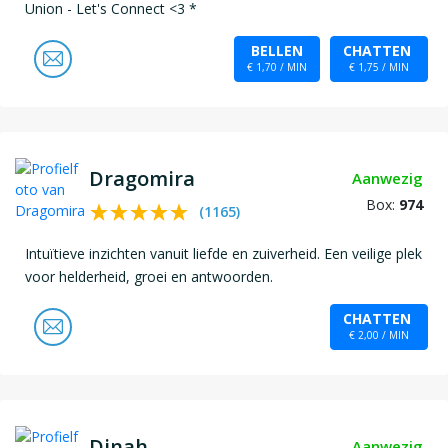
Union - Let's Connect <3 *
BELLEN
CHATTEN
€ 1,70 / MIN
€ 1,75 / MIN
Dragomira
Aanwezig
Box:
974
(
1165
)
Intuïtieve inzichten vanuit liefde en zuiverheid. Een veilige plek
voor helderheid, groei en antwoorden.
CHATTEN
€ 2,00 / MIN
Dinah
Aanwezig