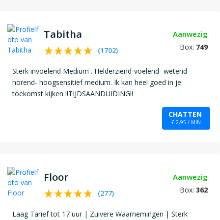
Tabitha
Aanwezig
Box:
749
(
1702
)
Sterk invoelend Medium . Helderziend-voelend- wetend-
horend- hoogsensitief medium. Ik kan heel goed in je
toekomst kijken !!TIJDSAANDUIDING!!
CHATTEN
€ 2,95 / MIN
Floor
Aanwezig
Box:
362
(
277
)
Laag Tarief tot 17 uur | Zuivere Waarnemingen | Sterk