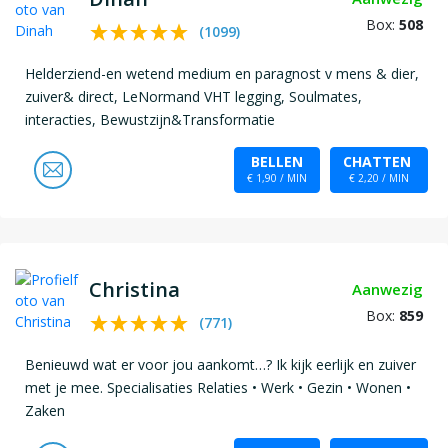
Box:
508
(
1099
)
Helderziend-en wetend medium en paragnost v mens & dier,
zuiver& direct, LeNormand VHT legging, Soulmates,
interacties, Bewustzijn&Transformatie
BELLEN
CHATTEN
€ 1,90 / MIN
€ 2,20 / MIN
Christina
Aanwezig
Box:
859
(
771
)
Benieuwd wat er voor jou aankomt…? Ik kijk eerlijk en zuiver
met je mee. Specialisaties Relaties • Werk • Gezin • Wonen •
Zaken