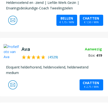
Heldervoelend en -ziend | Liefde-Werk-Gezin |
Ervaringsdeskundige-Coach Tweelingzielen
BELLEN
CHATTEN
€ 1,15 / MIN
€ 1,50 / MIN
Ava
Aanwezig
Box:
419
(
4529
)
Eloquent helderhorend, heldervoelend, helderwetend
medium
CHATTEN
€ 2,75 / MIN