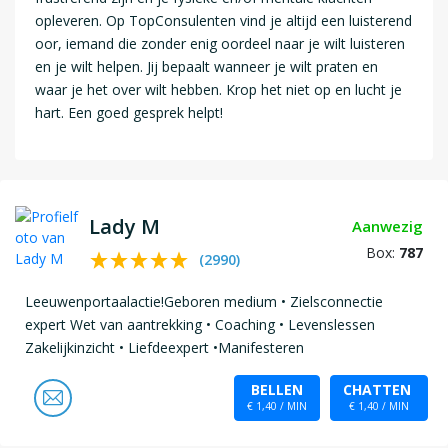
opleveren. Op TopConsulenten vind je altijd een luisterend
oor, iemand die zonder enig oordeel naar je wilt luisteren
en je wilt helpen. Jij bepaalt wanneer je wilt praten en
waar je het over wilt hebben. Krop het niet op en lucht je
hart. Een goed gesprek helpt!
Lady M
Aanwezig
Box:
787
(
2990
)
Leeuwenportaalactie!Geboren medium • Zielsconnectie
expert Wet van aantrekking • Coaching • Levenslessen
Zakelijkinzicht • Liefdeexpert •Manifesteren
BELLEN
CHATTEN
€ 1,40 / MIN
€ 1,40 / MIN